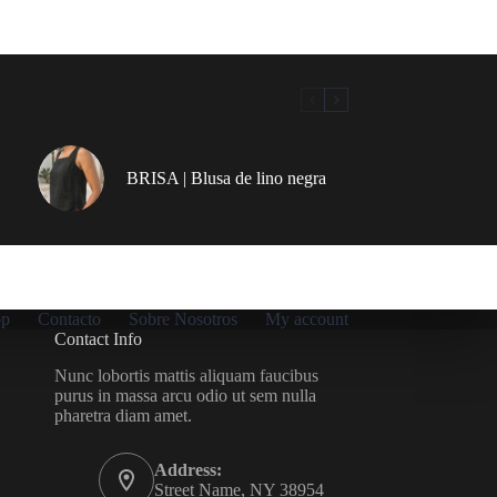
BRISA | Blusa de lino negra
op
Contacto
Sobre Nosotros
My account
Contact Info
Nunc lobortis mattis aliquam faucibus
purus in massa arcu odio ut sem nulla
pharetra diam amet.
Address:
Street Name, NY 38954