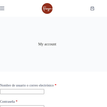
Saltar
al
Carro
contenido
de
compra
My account
Obligatorio
Nombre de usuario o correo electrónico
*
Obligatorio
Contraseña
*