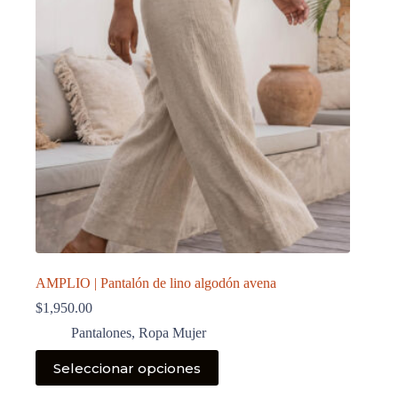
AMPLIO | Pantalón de lino algodón avena
$
1,950.00
Pantalones
,
Ropa Mujer
Este
Seleccionar opciones
producto
tiene