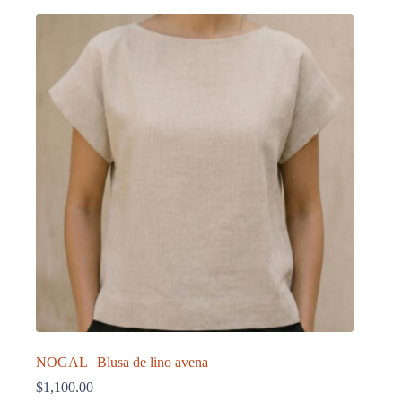
múltiples
variantes.
Las
opciones
se
pueden
elegir
en
la
página
de
producto
NOGAL | Blusa de lino avena
$
1,100.00