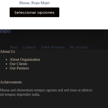
Blusas
,
Ropa Mujer
Este
Seleccionar opciones
producto
tiene
múltiples
variantes.
Las
opciones
se
pueden
Shop
Contacto
Sobre Nosotros
My account
elegir
About Us
en
la
About Organization
página
Our Clients
de
Our Partners
producto
Achievements
Massa sed elementum tempus egestas sed sed risus at ultrices
mi tempus imperdiet nulla.