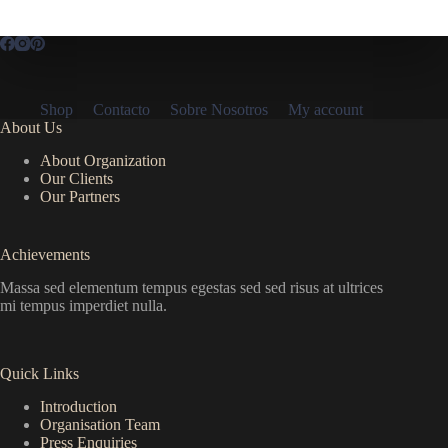
múltiples
variantes.
Las
opciones
se
pueden
Shop
Contacto
Sobre Nosotros
My account
elegir
About Us
en
la
About Organization
página
Our Clients
de
Our Partners
producto
Achievements
Massa sed elementum tempus egestas sed sed risus at ultrices
mi tempus imperdiet nulla.
Quick Links
Introduction
Organisation Team
Press Enquiries