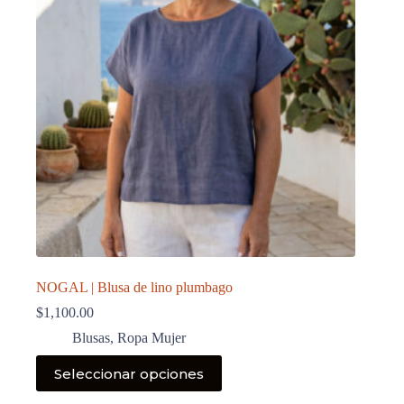
NOGAL | Blusa de lino plumbago
$
1,100.00
Blusas
,
Ropa Mujer
Este
Seleccionar opciones
producto
tiene