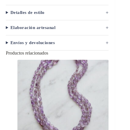
en
gota
+
Detalles de estilo
cantidad
+
Elaboración artesanal
+
Envíos y devoluciones
Productos relacionados