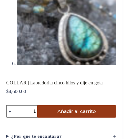
COLLAR | Labradorita cinco hilos y dije en gota
$
4,600.00
COLLAR
Añadir al carrito
|
Labradorita
cinco
hilos
y
+
¿Por qué te encantará?
dije